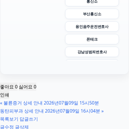
흥신소
부산흥신소
용인음주운전변호사
폰테크
강남성범죄변호사
폰테크
청주이혼전문변호사
좋아요
0
싫어요
0
인스타 좋아요 늘리기
인쇄
«
불륜증거 상세 안내 2026년07월09일 15시50분
의정부형사전문변호사
동탄피부과 상세 안내 2026년07월09일 16시04분
»
의정부학교폭력변호사
목록보기
답글쓰기
글수정
글삭제
마포하수구막힘