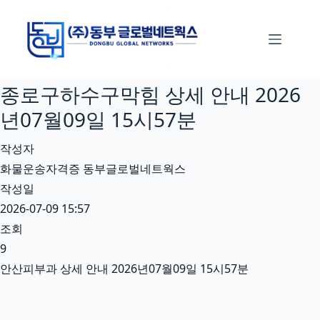
본
문
으
로
종로구하수구막힘 상세 안내 2026
건
너
년07월09일 15시57분
뛰
작성자
기
화물운송자격증 동부글로벌네트웍스
작성일
2026-07-09 15:57
조회
9
안산피부과 상세 안내 2026년07월09일 15시57분