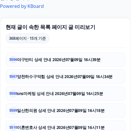
Powered by KBoard
인스타그램 좋아요 구매
의정부학교폭력변호사
현재 글이 속한 목록 페이지 글 미리보기
축구반티
368페이지 · 15개 기준
이혼재산분할
야구반티 상세 안내 2026년07월09일 16시39분
5506
인스타그램 좋아요
용인이혼전문변호사
양천하수구막힘 상세 안내 2026년07월09일 16시34분
5507
대전치과
sns마케팅 상세 안내 2026년07월09일 16시25분
5508
영등포구하수구막힘
일산한의원 상세 안내 2026년07월09일 16시18분
5509
애견파양
이혼변호사 상세 안내 2026년07월09일 16시11분
하수구막힘
5510