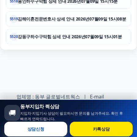
용인하수구막힘 상세 안내 2026년07월09일 15시15분
5518
김해이혼전문변호사 상세 안내 2026년07월09일 15시08분
5519
강동구하수구막힘 상세 안내 2026년07월09일 15시01분
5520
업체명 : 동부 글로벌네트웍스 ㅣ E-mail
:minhoh1@naver.com
동부지입차 퀵상담
🚚
지입차·지입기사 상담이 필요하시면 문의를 남겨주세요. 확인 후
카카오톡 오픈채팅 :
빠르게 연락드립니다.
https://open.kakao.com/o/sqlsXOji
상담신청
카톡상담
Copyright ⓒ 동부 지입차 All rights reserved.