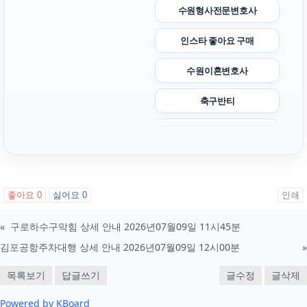
수원형사전문변호사
인스타 좋아요 구매
수원이혼변호사
축구반티
인스타그램 좋아요
흥신소
김포공항주차대행
좋아요
0
싫어요
0
인쇄
이혼소송
«
구로하수구막힘 상세 안내 2026년07월09일 11시45분
김포공항주차대행 상세 안내 2026년07월09일 12시00분
»
부산흥신소
목록보기
답글쓰기
글수정
글삭제
안산이혼전문변호사
Powered by KBoard