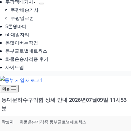
쿠팡택배기사
쿠팡배송기사
쿠팡밀크런
5톤윙바디
60대일자리
돈많이버는직업
동부글로벌네트웍스
화물운송자격증 후기
사이트맵
메뉴
동대문하수구막힘 상세 안내 2026년07월09일 11시53
분
작성자
화물운송자격증 동부글로벌네트웍스