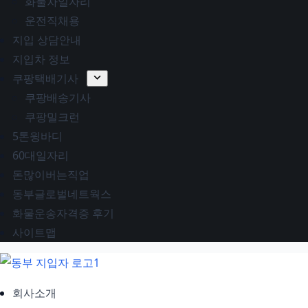
화물차일자리
운전직채용
지입 상담안내
지입차 정보
쿠팡택배기사
쿠팡배송기사
쿠팡밀크런
5톤윙바디
60대일자리
돈많이버는직업
동부글로벌네트웍스
화물운송자격증 후기
사이트맵
회사소개