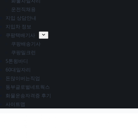
화물차일자리
운전직채용
지입 상담안내
지입차 정보
쿠팡택배기사
쿠팡배송기사
쿠팡밀크런
5톤윙바디
60대일자리
돈많이버는직업
동부글로벌네트웍스
화물운송자격증 후기
사이트맵