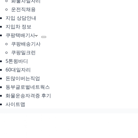
화물차일자리
운전직채용
지입 상담안내
지입차 정보
쿠팡택배기사
쿠팡배송기사
쿠팡밀크런
5톤윙바디
60대일자리
돈많이버는직업
동부글로벌네트웍스
화물운송자격증 후기
사이트맵