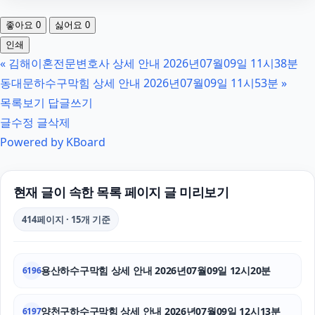
창원이혼전문변호사
좋아요
0
싫어요
0
인스타 팔로워
인쇄
«
김해이혼전문변호사 상세 안내 2026년07월09일 11시38분
송파정형외과
동대문하수구막힘 상세 안내 2026년07월09일 11시53분
»
수원이혼전문변호사
목록보기
답글쓰기
글수정
글삭제
기아 EV3 장기렌트
Powered by KBoard
동탄임플란트
구미이혼전문변호사
현재 글이 속한 목록 페이지 글 미리보기
인스타그램 팔로워
414페이지 · 15개 기준
수원상간소송변호사
용산하수구막힘 상세 안내 2026년07월09일 12시20분
6196
대전흥신소
인스타그램 좋아요
양천구하수구막힘 상세 안내 2026년07월09일 12시13분
6197