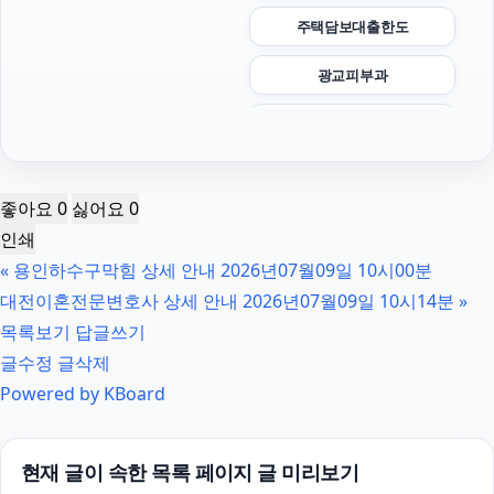
주택담보대출한도
광교피부과
폰테크
의정부이혼전문변호사
좋아요
0
싫어요
0
인스타그램 좋아요
인쇄
«
용인하수구막힘 상세 안내 2026년07월09일 10시00분
김포공항주차대행
대전이혼전문변호사 상세 안내 2026년07월09일 10시14분
»
도봉구하수구막힘
목록보기
답글쓰기
글수정
글삭제
상간남소송
Powered by KBoard
양천하수구막힘
구로구하수구막힘
현재 글이 속한 목록 페이지 글 미리보기