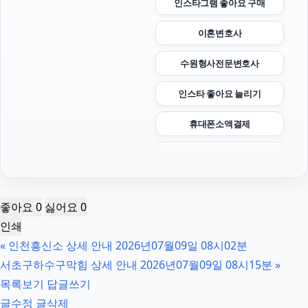
인스타그램 좋아요 구매
이혼변호사
수원형사전문변호사
인스타 좋아요 늘리기
휴대폰소액결제
인스타 팔로워 구매
종로구하수구막힘
좋아요
0
싫어요
0
용산구하수구막힘
인쇄
«
인천흥신소 상세 안내 2026년07월09일 08시02분
강남상간녀소송변호사
서초구하수구막힘 상세 안내 2026년07월09일 08시15분
»
인스타그램 좋아요 늘리기
목록보기
답글쓰기
글수정
글삭제
이혼전문변호사