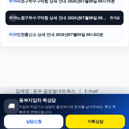
서초구하수구막힘 상세 안내 2026년07월09일 08시15분
6118
노원구하수구막힘 상세 안내 2026년07월09일 08시08분
6119
현재글
인천흥신소 상세 안내 2026년07월09일 08시02분
6120
업체명 : 동부 글로벌네트웍스 ㅣ E-mail
:minhoh1@naver.com
동부지입차 퀵상담
🚚
지입차·지입기사 상담이 필요하시면 문의를 남겨주세요. 확인 후
카카오톡 오픈채팅 :
빠르게 연락드립니다.
https://open.kakao.com/o/sqlsXOji
상담신청
카톡상담
Copyright ⓒ 동부 지입차 All rights reserved.