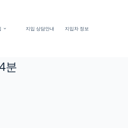
집
지입 상담안내
지입차 정보
쿠팡택배기사
34분