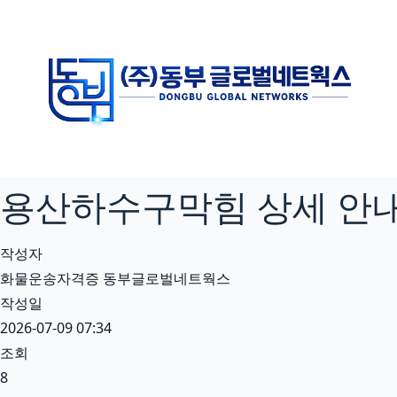
본
문
으
로
건
너
뛰
기
용산하수구막힘 상세 안내 
작성자
화물운송자격증 동부글로벌네트웍스
작성일
2026-07-09 07:34
조회
8