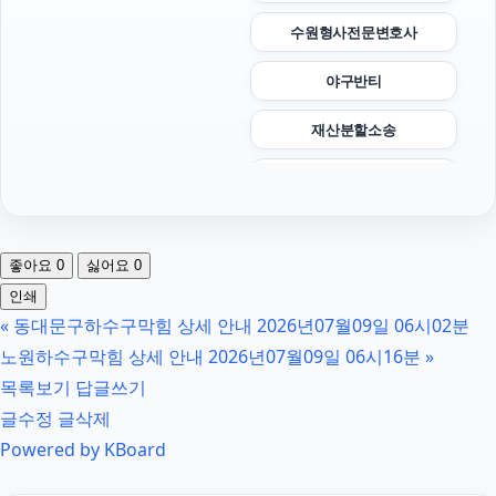
수원형사전문변호사
야구반티
재산분할소송
광고대행사
대구이혼전문변호사
좋아요
0
싫어요
0
재산분할
인쇄
«
동대문구하수구막힘 상세 안내 2026년07월09일 06시02분
강남음주운전변호사
노원하수구막힘 상세 안내 2026년07월09일 06시16분
»
소액결제상품권
목록보기
답글쓰기
글수정
글삭제
폰테크
Powered by KBoard
강남성범죄변호사