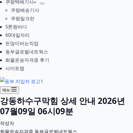
쿠팡택배기사
쿠팡배송기사
쿠팡밀크런
5톤윙바디
60대일자리
돈많이버는직업
동부글로벌네트웍스
화물운송자격증 후기
사이트맵
메뉴
강동하수구막힘 상세 안내 2026년
07월09일 06시09분
작성자
화물운송자격증 동부글로벌네트웍스