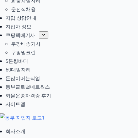
화물차일자리
운전직채용
지입 상담안내
지입차 정보
쿠팡택배기사
쿠팡배송기사
쿠팡밀크런
5톤윙바디
60대일자리
돈많이버는직업
동부글로벌네트웍스
화물운송자격증 후기
사이트맵
회사소개