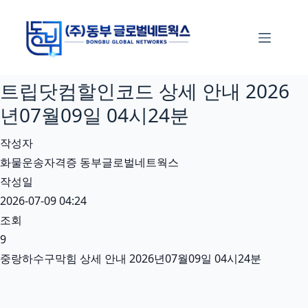
본
문
으
로
트립닷컴할인코드 상세 안내 2026
건
너
년07월09일 04시24분
뛰
작성자
기
화물운송자격증 동부글로벌네트웍스
작성일
2026-07-09 04:24
조회
9
중랑하수구막힘 상세 안내 2026년07월09일 04시24분