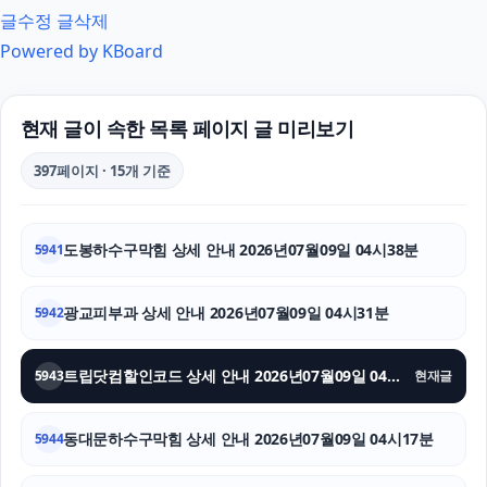
글수정
글삭제
금천구하수구막힘
Powered by KBoard
김포공항주차대행
양천구하수구막힘
현재 글이 속한 목록 페이지 글 미리보기
인스타그램 좋아요 늘리기
397페이지 · 15개 기준
주택담보대출
도봉하수구막힘 상세 안내 2026년07월09일 04시38분
5941
폰테크
강남성범죄변호사
광교피부과 상세 안내 2026년07월09일 04시31분
5942
폰테크
트립닷컴할인코드 상세 안내 2026년07월09일 04시24분
5943
현재글
대전이혼전문변호사
동대문하수구막힘 상세 안내 2026년07월09일 04시17분
5944
이혼전문변호사