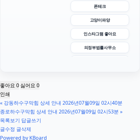
폰테크
고양이파양
인스타그램 좋아요
의정부법률사무소
부산휴대폰성지
핸드폰소액결제
좋아요
0
싫어요
0
수원음주운전변호사
인쇄
«
강동하수구막힘 상세 안내 2026년07월09일 02시40분
인스타 팔로워 구매
종로하수구막힘 상세 안내 2026년07월09일 02시53분
»
영등포구하수구막힘
목록보기
답글쓰기
글수정
글삭제
인스타 팔로워 구매
Powered by KBoard