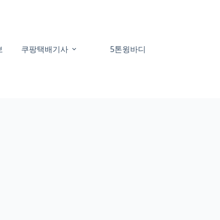
보
쿠팡택배기사
5톤윙바디
60대일자리