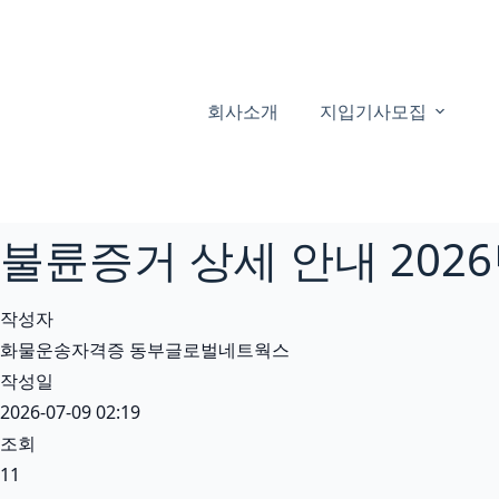
본
문
으
로
회사소개
지입기사모집
건
너
뛰
기
불륜증거 상세 안내 2026
작성자
화물운송자격증 동부글로벌네트웍스
작성일
2026-07-09 02:19
조회
11