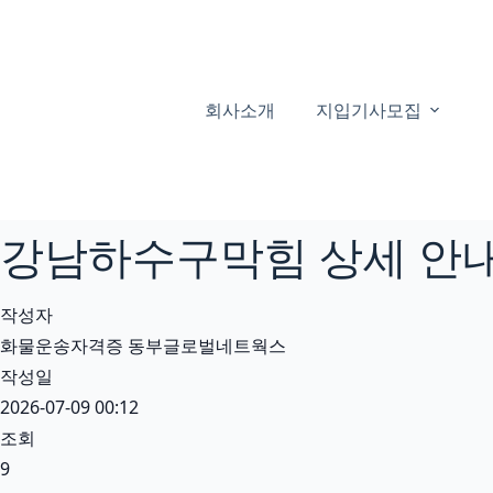
본
문
으
로
회사소개
지입기사모집
건
너
뛰
기
강남하수구막힘 상세 안내 
작성자
화물운송자격증 동부글로벌네트웍스
작성일
2026-07-09 00:12
조회
9