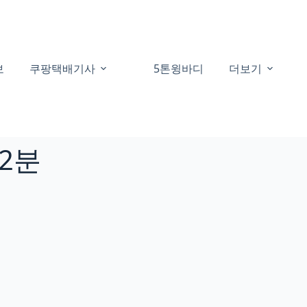
보
쿠팡택배기사
5톤윙바디
더보기
12분