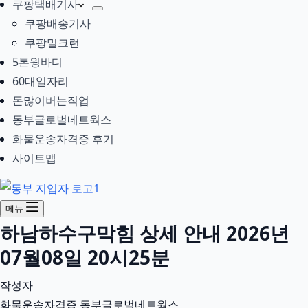
쿠팡택배기사
쿠팡배송기사
쿠팡밀크런
5톤윙바디
60대일자리
돈많이버는직업
동부글로벌네트웍스
화물운송자격증 후기
사이트맵
메뉴
하남하수구막힘 상세 안내 2026년
07월08일 20시25분
작성자
화물운송자격증 동부글로벌네트웍스