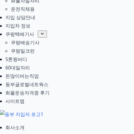
화물차일자리
운전직채용
지입 상담안내
지입차 정보
쿠팡택배기사
쿠팡배송기사
쿠팡밀크런
5톤윙바디
60대일자리
돈많이버는직업
동부글로벌네트웍스
화물운송자격증 후기
사이트맵
회사소개