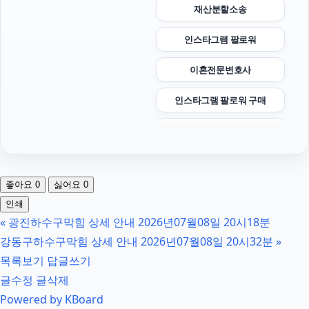
재산분할소송
인스타그램 팔로워
이혼전문변호사
인스타그램 팔로워 구매
김포공항주차대행
수원음주운전변호사
좋아요
0
싫어요
0
강남음주운전변호사
인쇄
«
광진하수구막힘 상세 안내 2026년07월08일 20시18분
마약전문변호사
강동구하수구막힘 상세 안내 2026년07월08일 20시32분
»
항암요양병원
목록보기
답글쓰기
글수정
글삭제
고양이보호소
Powered by KBoard