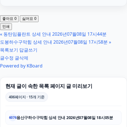
하수구막힘
좋아요
0
싫어요
0
강남성범죄변호사
인쇄
«
동탄임플란트 상세 안내 2026년07월08일 17시44분
대구이혼전문변호사
도봉하수구막힘 상세 안내 2026년07월08일 17시58분
»
부천이혼전문변호사
목록보기
답글쓰기
글수정
글삭제
도지티켓
Powered by KBoard
암요양병원
양천구하수구막힘
현재 글이 속한 목록 페이지 글 미리보기
서울음주운전변호사
406페이지 · 15개 기준
상간남소송
용산구하수구막힘 상세 안내 2026년07월08일 18시05분
6076
폰테크