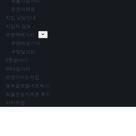
화물차일자리
운전직채용
지입 상담안내
지입차 정보
쿠팡택배기사
쿠팡배송기사
쿠팡밀크런
5톤윙바디
60대일자리
돈많이버는직업
동부글로벌네트웍스
화물운송자격증 후기
사이트맵