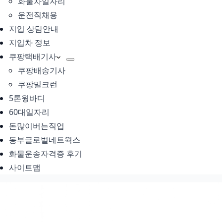
화물차일자리
운전직채용
지입 상담안내
지입차 정보
쿠팡택배기사
쿠팡배송기사
쿠팡밀크런
5톤윙바디
60대일자리
돈많이버는직업
동부글로벌네트웍스
화물운송자격증 후기
사이트맵