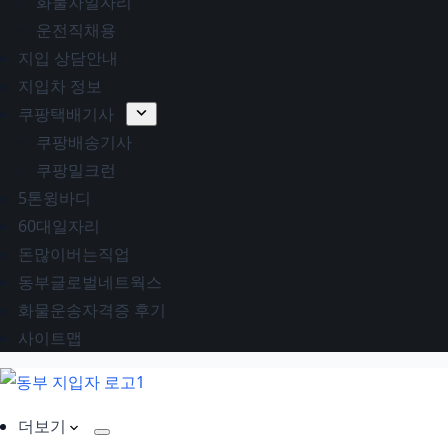
화물차일자리
운전직채용
지입 상담안내
지입차 정보
쿠팡택배기사
쿠팡배송기사
쿠팡밀크런
5톤윙바디
60대일자리
돈많이버는직업
동부글로벌네트웍스
화물운송자격증 후기
사이트맵
더보기