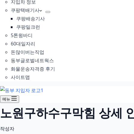
지입차 정보
쿠팡택배기사
쿠팡배송기사
쿠팡밀크런
5톤윙바디
60대일자리
돈많이버는직업
동부글로벌네트웍스
화물운송자격증 후기
사이트맵
메뉴
노원구하수구막힘 상세 안내
작성자