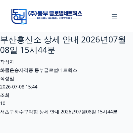
본
문
으
로
부산흥신소 상세 안내 2026년07월
건
너
08일 15시44분
뛰
작성자
기
화물운송자격증 동부글로벌네트웍스
작성일
2026-07-08 15:44
조회
10
서초구하수구막힘 상세 안내 2026년07월08일 15시44분