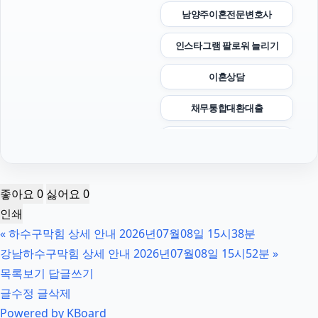
남양주이혼전문변호사
인스타그램 팔로워 늘리기
이혼상담
채무통합대환대출
부산흥신소
수원형사변호사
좋아요
0
싫어요
0
수원흥신소
인쇄
«
하수구막힘 상세 안내 2026년07월08일 15시38분
이혼전문변호사
강남하수구막힘 상세 안내 2026년07월08일 15시52분
»
인스타 팔로워
목록보기
답글쓰기
글수정
글삭제
인스타 좋아요
Powered by KBoard