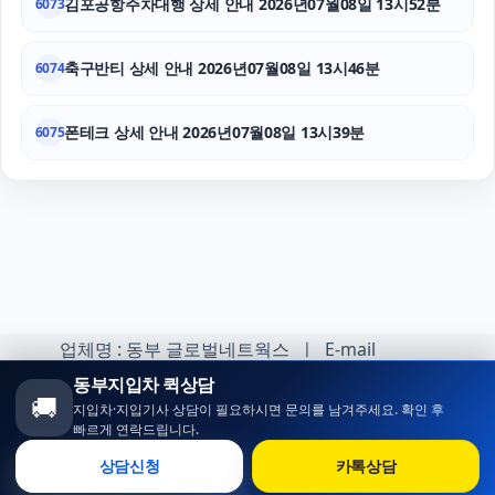
김포공항주차대행 상세 안내 2026년07월08일 13시52분
6073
축구반티 상세 안내 2026년07월08일 13시46분
6074
폰테크 상세 안내 2026년07월08일 13시39분
6075
업체명 : 동부 글로벌네트웍스 ㅣ E-mail
:minhoh1@naver.com
동부지입차 퀵상담
🚚
지입차·지입기사 상담이 필요하시면 문의를 남겨주세요. 확인 후
카카오톡 오픈채팅 :
빠르게 연락드립니다.
https://open.kakao.com/o/sqlsXOji
상담신청
카톡상담
Copyright ⓒ 동부 지입차 All rights reserved.