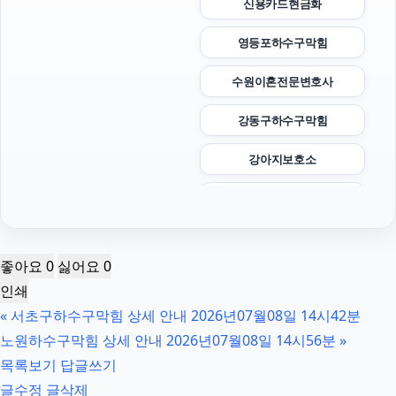
신용카드현금화
영등포하수구막힘
수원이혼전문변호사
강동구하수구막힘
강아지보호소
의정부형사변호사
용인형사변호사
좋아요
0
싫어요
0
인스타그램 좋아요 구매
인쇄
«
서초구하수구막힘 상세 안내 2026년07월08일 14시42분
대환대출
노원하수구막힘 상세 안내 2026년07월08일 14시56분
»
의정부형사변호사
목록보기
답글쓰기
글수정
글삭제
폰테크