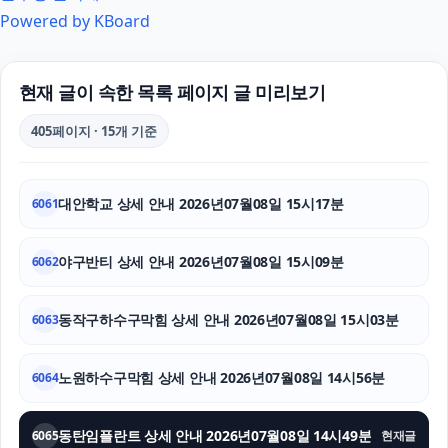
Powered by KBoard
인스타 팔로워 구매
고양이보호소
현재 글이 속한 목록 페이지 글 미리보기
동탄피부과
405페이지 · 15개 기준
강아지파양
대안학교 상세 안내 2026년07월08일 15시17분
6061
강아지파양
수원음주운전변호사
야구반티 상세 안내 2026년07월08일 15시09분
6062
인스타그램 좋아요
동작구하수구막힘 상세 안내 2026년07월08일 15시03분
6063
김포공항주차대행
노원하수구막힘 상세 안내 2026년07월08일 14시56분
6064
레이 EV 장기렌트
동탄임플란트 상세 안내 2026년07월08일 14시49분
서초마약전문변호사
6065
현재글