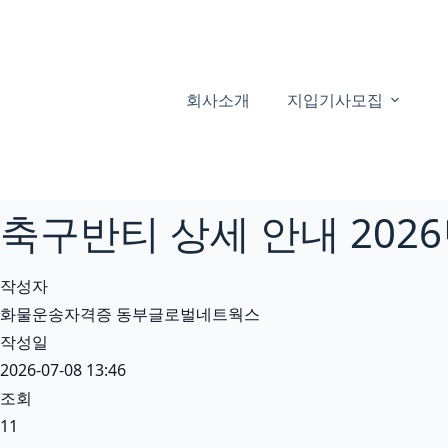
본
문
으
로
회사소개
지입기사모집
건
너
뛰
기
축구반티 상세 안내 2026
작성자
화물운송자격증 동부글로벌네트웍스
작성일
2026-07-08 13:46
조회
11