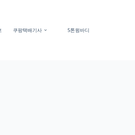
보
쿠팡택배기사
5톤윙바디
60대일자리