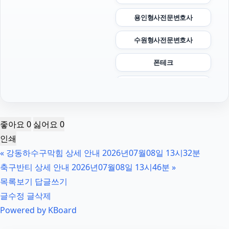
용인형사전문변호사
수원형사전문변호사
폰테크
인천하수구막힘
인스타 팔로워 구매
좋아요
0
싫어요
0
의정부이혼변호사
인쇄
«
강동하수구막힘 상세 안내 2026년07월08일 13시32분
서울이혼전문변호사
축구반티 상세 안내 2026년07월08일 13시46분
»
개인회생대출
목록보기
답글쓰기
글수정
글삭제
용인형사변호사
Powered by KBoard
폰테크