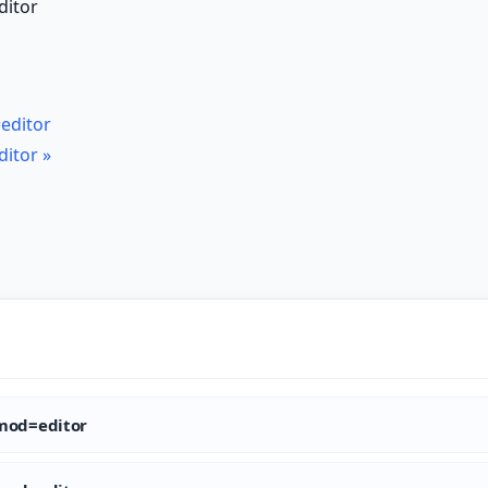
itor
ditor
itor
»
od=editor