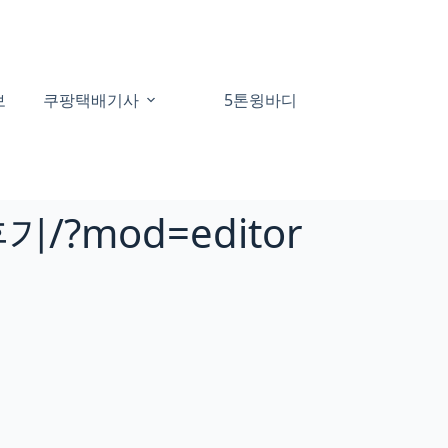
보
쿠팡택배기사
5톤윙바디
60대일자리
기/?mod=editor