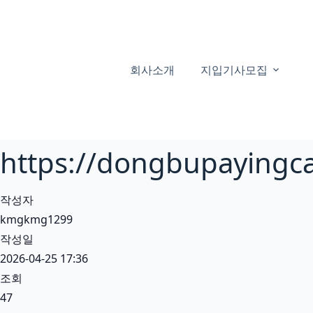
본
문
으
로
회사소개
지입기사모집
건
너
뛰
기
https://dongbupayi
작성자
kmgkmg1299
작성일
2026-04-25 17:36
조회
47