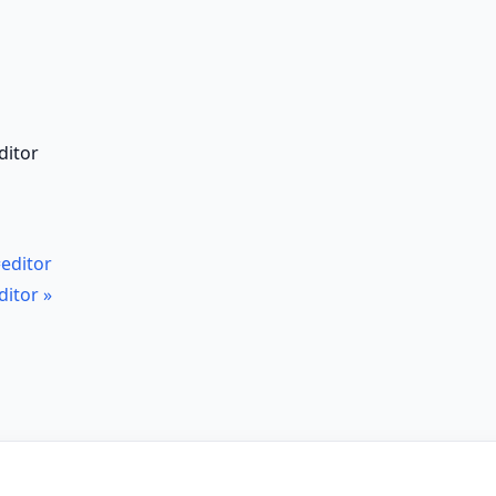
itor
ditor
itor
»