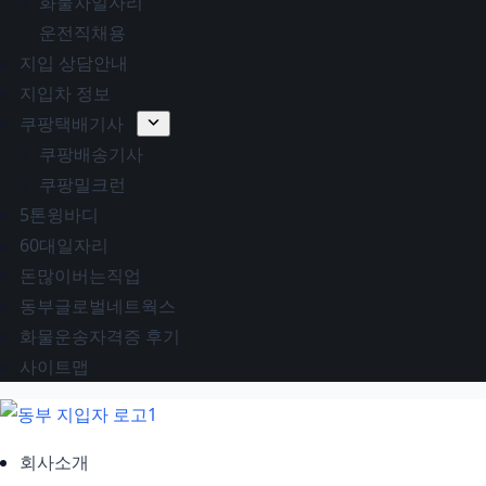
화물차일자리
운전직채용
지입 상담안내
지입차 정보
쿠팡택배기사
쿠팡배송기사
쿠팡밀크런
5톤윙바디
60대일자리
돈많이버는직업
동부글로벌네트웍스
화물운송자격증 후기
사이트맵
회사소개