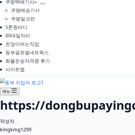
쿠팡택배기사
쿠팡배송기사
쿠팡밀크런
5톤윙바디
60대일자리
돈많이버는직업
동부글로벌네트웍스
화물운송자격증 후기
사이트맵
메뉴
https://dongbupay
작성자
kmgkmg1299