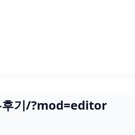
-후기/?mod=editor