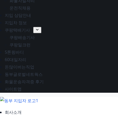
화물차일자리
운전직채용
지입 상담안내
지입차 정보
쿠팡택배기사
쿠팡배송기사
쿠팡밀크런
5톤윙바디
60대일자리
돈많이버는직업
동부글로벌네트웍스
화물운송자격증 후기
사이트맵
회사소개