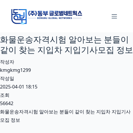
본
문
으
로
화물운송자격시험 알아보는 분들이
건
너
같이 찾는 지입차 지입기사모집 정보
뛰
작성자
기
kmgkmg1299
작성일
2025-04-01 18:15
조회
56642
화물운송자격시험 알아보는 분들이 같이 찾는 지입차 지입기사
모집 정보