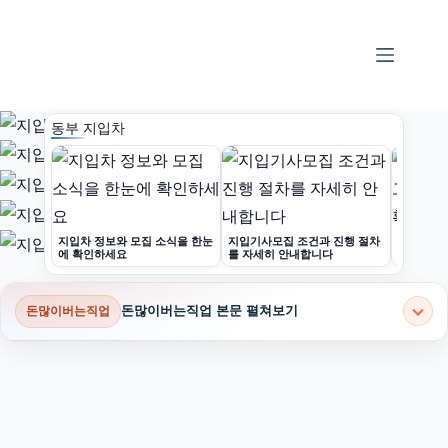
본
문
으
로
건
동부 지입차
너
뛰
기
지입차 정보와 모집 소식을 한눈
지입기사모집 조건과 진행 절차
화물운송
에 확인하세요
를 자세히 안내합니다
고 정확하
돈많이버는직업 본문 펼쳐보기
돈많이버는직업